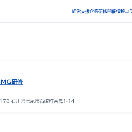
経営支援
企業研修
開催情報
コ
泉MG研修
0178 石川県七尾市石崎町香島1-14