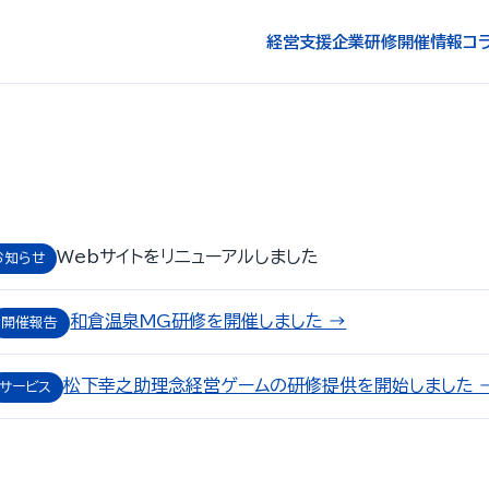
経営支援
企業研修
開催情報
コ
Webサイトをリニューアルしました
お知らせ
和倉温泉MG研修を開催しました →
開催報告
松下幸之助理念経営ゲームの研修提供を開始しました 
サービス